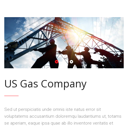
US Gas Company
Sed ut perspiciatis unde omnis iste natus error sit
voluptatems accusantium doloremqu laudantiums ut, totams
se aperiam, eaque ipsa quae ab illo inventore veritatis et